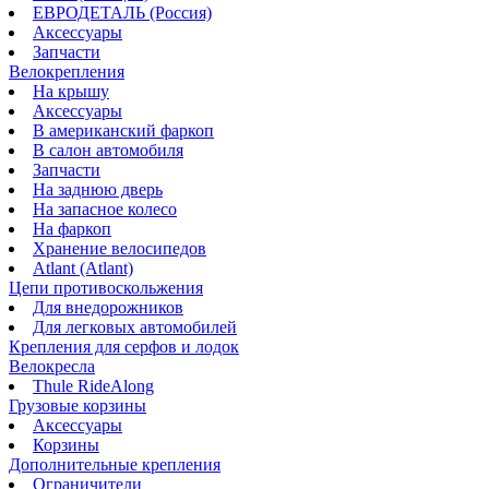
ЕВРОДЕТАЛЬ (Россия)
Аксессуары
Запчасти
Велокрепления
На крышу
Аксессуары
В американский фаркоп
В салон автомобиля
Запчасти
На заднюю дверь
На запасное колесо
На фаркоп
Хранение велосипедов
Atlant (Atlant)
Цепи противоскольжения
Для внедорожников
Для легковых автомобилей
Крепления для серфов и лодок
Велокресла
Thule RideAlong
Грузовые корзины
Аксессуары
Корзины
Дополнительные крепления
Ограничители