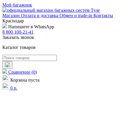
Мой багажник
Магазин
Оплата и доставка
Обмен и trade-in
Контакты
Краснодар
Напишите в WhatsApp
8 800 100-21-41
Заказать звонок
Каталог товаров
Сравнение
(
0
)
Корзина пуста
0
р.
Путешествуйте по России
с комфортом!
Большой выбор багажников на крышу автомобиля, боксов и
комплектов креплений в каталоге.
Выбрать багажник
Бесплатная доставка
по городу при покупке от 5 000 руб.
Путешествуйте по России