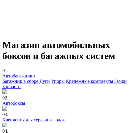
с комфортом!
Большой выбор багажников на крышу автомобиля, боксов и
комплектов креплений в каталоге.
Выбрать бокс
Бесплатная доставка
по городу при покупке от 5 000 руб.
Магазин автомобильных
боксов и багажных систем
01.
Автобагажники
Багажник в сборе
Дуги
Упоры
Крепежные комплекты
Замки
Запчасти
02.
Автобоксы
03.
Крепления для серфов и лодок
04.