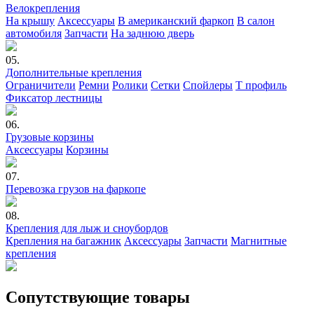
Велокрепления
На крышу
Аксессуары
В американский фаркоп
В салон
автомобиля
Запчасти
На заднюю дверь
05.
Дополнительные крепления
Ограничители
Ремни
Ролики
Сетки
Спойлеры
Т профиль
Фиксатор лестницы
06.
Грузовые корзины
Аксессуары
Корзины
07.
Перевозка грузов на фаркопе
08.
Крепления для лыж и сноубордов
Крепления на багажник
Аксессуары
Запчасти
Магнитные
крепления
Сопутствующие товары