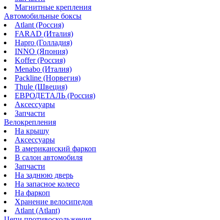
Магнитные крепления
Автомобильные боксы
Atlant (Россия)
FARAD (Италия)
Hapro (Голладия)
INNO (Япония)
Koffer (Россия)
Menabo (Италия)
Packline (Норвегия)
Thule (Швеция)
ЕВРОДЕТАЛЬ (Россия)
Аксессуары
Запчасти
Велокрепления
На крышу
Аксессуары
В американский фаркоп
В салон автомобиля
Запчасти
На заднюю дверь
На запасное колесо
На фаркоп
Хранение велосипедов
Atlant (Atlant)
Цепи противоскольжения