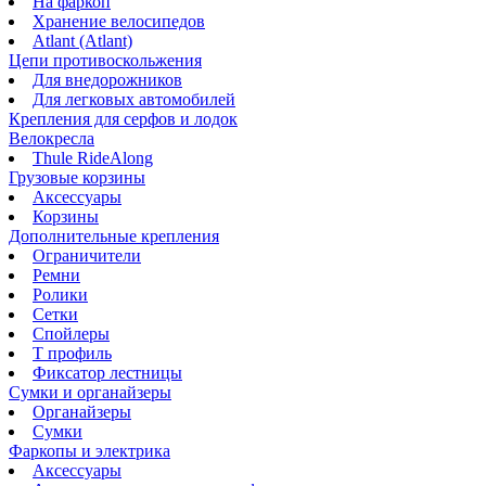
На фаркоп
Хранение велосипедов
Atlant (Atlant)
Цепи противоскольжения
Для внедорожников
Для легковых автомобилей
Крепления для серфов и лодок
Велокресла
Thule RideAlong
Грузовые корзины
Аксессуары
Корзины
Дополнительные крепления
Ограничители
Ремни
Ролики
Сетки
Спойлеры
Т профиль
Фиксатор лестницы
Сумки и органайзеры
Органайзеры
Сумки
Фаркопы и электрика
Аксессуары